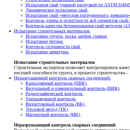
Испытания свай ударной нагрузкой по ASTM D494
Динамическое испытание свай
Испытание свай «методом погруженного домкрата
Контроль длины и целостности ж/б элементов свай
Контроль качества бетонирования свай методом «Ul
Испытание строительных материалов
Испытание грунта, песка, щебня, гравия
Испытание бетона
Контроль сплошности свай
Испытание арматуры
Испытание строительных материалов
Строительная экспертиза позволяет контролировать качес
несущей способности грунта, в процессе строительства – 
Неразрушающий контроль сварных соединений
Капиллярный контроль (ПВК)
Визуальный и измерительный контроль (ВИК)
Радиографический контроль
Ультразвуковой контроль
Вихретоковый контроль (ВК)
Тепловой метод (ТК)
Магнитный контроль (МК)
Неразрушающий контроль сварных соединений