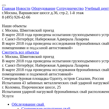
Главная
Новости
Оборудование
Сотрудничество
Учебный цент
г.Москва, Варшавское шоссе д.36, стр.2, 1-й этаж
8 (495) 926-42-66
Наши объекты
г. Москва, Шмитовский проезд
Санкт-Петербург
В марте 2018 года проведены испытания грузоподъемного устро
г. Санкт-Петербург, Набережная Адмирала Лазарева
В марте 2018 года проведены исследования буронабивных св
помещениями и подземной автостоянкой»
Москва
Смотреть все объекты
Коломна
г. Москва, Шмитовский проезд
В марте 2018 года проведены испытания грузоподъемного устро
г. Санкт-Петербург, Набережная Адмирала Лазарева
В марте 2018 года проведены исследования буронабивных св
помещениями и подземной автостоянкой»
Северная буровая площадка Одопту, остров Сахалин, Россия
Испытания 43 забивных металлических свай ударной нагрузко
г. Коломна, Пирочинское шоссе, 25
Испытания ударной нагрузкой буронабивных свай распо­ложенн
Услуги
Обследование свай
Статические испытания свай