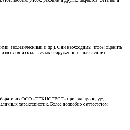
атов, забоин, рисок, раковин и других дефектов деталей и
ими, геодезическими и др.). Они необходимы чтобы оценить
воздействия создаваемых сооружений на население и
я лаборатория ООО «ТЕХНОТЕСТ» прошла процедуру
чных характеристик. Более подробно с аттестатом