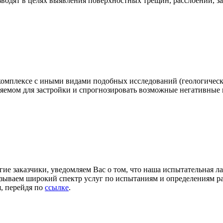
одят в целях выявления поверхностных трещин, расслоений, зак
омплексе с иными видами подобных исследований (геологическ
яемом для застройки и спрогнозировать возможные негативные 
ие заказчики, уведомляем Вас о том, что наша испытательна
 широкий спектр услуг по испытаниям и определениям разли
, перейдя по
ссылке
.