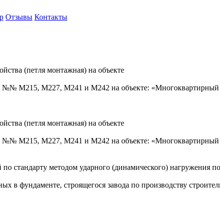
р
Отзывы
Контакты
йства (петля монтажная) на объекте
ай №№ М215, М227, М241 и М242 на объекте: «Многоквартирны
йства (петля монтажная) на объекте
ай №№ М215, М227, М241 и М242 на объекте: «Многоквартирны
Сахалин
й по стандарту методом ударного (динамического) нагружения 
ых в фундаменте, строящегося завода по производству строител