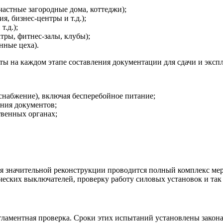
астные загородные дома, коттеджи);
, бизнес-центры и т.д.);
.д.);
тры, фитнес-залы, клубы);
нные цеха).
ы на каждом этапе составления документации для сдачи и экспл
 снабжение), включая бесперебойное питание;
ения документов;
твенных органах;
гся значительной реконструкции проводится полный комплекс ме
ческих выключателей, проверку работу силовых установок и так 
егламентная проверка. Сроки этих испытаний установлены закон