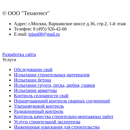
© ООО "Технотест"
Адрес:
г.Москва, Варшавское шоссе д.36, стр.2, 1-й этаж
Телефон:
8 (495) 926-42-66
E-mail:
tplast08@mail.ru
Разработка сайта
Услуги
Обследование свай
Испытание строительных материалов
Испытание бетона
Испытание грунта, песка, щебня, гравия
Испытание арматуры
Контроль сплошности свай
Неразрушающий контроль сварных соединений
Ультразвуковой контроль
Радиационный контроль
Контроль качества строительно-монтажных работ
Услуги строительной экспертизы
Инженерные изыскания для строительства