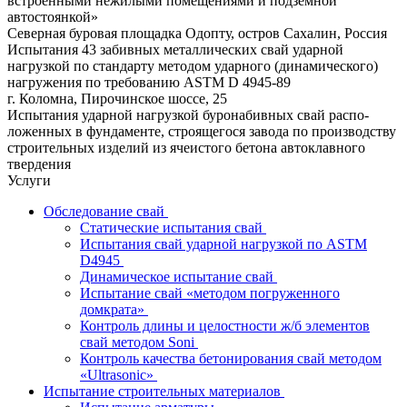
встроенными нежилыми помещениями и подземной
автостоянкой»
Северная буровая площадка Одопту, остров Сахалин, Россия
Испытания 43 забивных металлических свай ударной
нагрузкой по стандарту методом ударного (динамического)
нагружения по требованию ASTM D 4945-89
г. Коломна, Пирочинское шоссе, 25
Испытания ударной нагрузкой буронабивных свай распо­
ложенных в фундаменте, строящегося завода по производству
строительных изделий из ячеистого бетона автоклавного
твердения
Услуги
Обследование свай
Статические испытания свай
Испытания свай ударной нагрузкой по ASTM
D4945
Динамическое испытание свай
Испытание свай «методом погруженного
домкрата»
Контроль длины и целостности ж/б элементов
свай методом Soni
Контроль качества бетонирования свай методом
«Ultrasonic»
Испытание строительных материалов