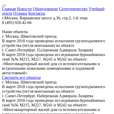
Главная
Новости
Оборудование
Сотрудничество
Учебный
центр
Отзывы
Контакты
г.Москва, Варшавское шоссе д.36, стр.2, 1-й этаж
8 (495) 926-42-66
Наши объекты
Санкт-Петербург
г. Москва, Шмитовский проезд
В марте 2018 года проведены испытания грузоподъемного
устройства (петля монтажная) на объекте
г. Санкт-Петербург, Набережная Адмирала Лазарева
Москва
В марте 2018 года проведены исследования буронабивных
Коломна
свай №№ М215, М227, М241 и М242 на объекте:
«Многоквартирный жилой дом со вспомогательными и
встроенными нежилыми помещениями и подземной
автостоянкой»
Смотреть все объекты
г. Москва, Шмитовский проезд
В марте 2018 года проведены испытания грузоподъемного
устройства (петля монтажная) на объекте
г. Санкт-Петербург, Набережная Адмирала Лазарева
В марте 2018 года проведены исследования буронабивных
свай №№ М215, М227, М241 и М242 на объекте:
«Многоквартирный жилой дом со вспомогательными и