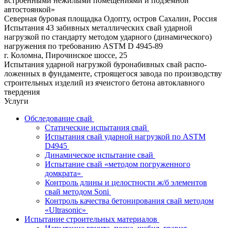
встроенными нежилыми помещениями и подземной
автостоянкой»
Северная буровая площадка Одопту, остров Сахалин, Россия
Испытания 43 забивных металлических свай ударной
нагрузкой по стандарту методом ударного (динамического)
нагружения по требованию ASTM D 4945-89
г. Коломна, Пирочинское шоссе, 25
Испытания ударной нагрузкой буронабивных свай распо­
ложенных в фундаменте, строящегося завода по производству
строительных изделий из ячеистого бетона автоклавного
твердения
Услуги
Обследование свай
Статические испытания свай
Испытания свай ударной нагрузкой по ASTM
D4945
Динамическое испытание свай
Испытание свай «методом погруженного
домкрата»
Контроль длины и целостности ж/б элементов
свай методом Soni
Контроль качества бетонирования свай методом
«Ultrasonic»
Испытание строительных материалов