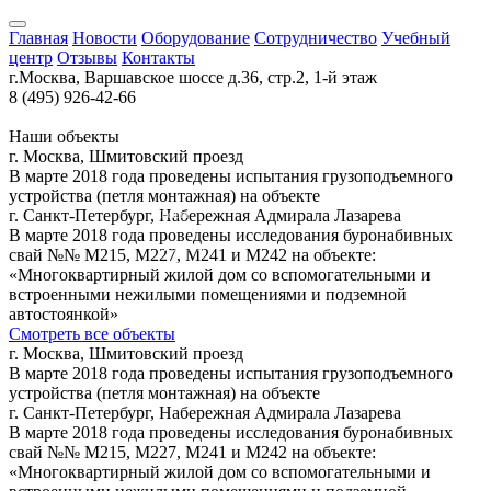
Главная
Новости
Оборудование
Сотрудничество
Учебный
центр
Отзывы
Контакты
г.Москва, Варшавское шоссе д.36, стр.2, 1-й этаж
8 (495) 926-42-66
Наши объекты
Санкт-Петербург
г. Москва, Шмитовский проезд
В марте 2018 года проведены испытания грузоподъемного
устройства (петля монтажная) на объекте
г. Санкт-Петербург, Набережная Адмирала Лазарева
Москва
В марте 2018 года проведены исследования буронабивных
Коломна
свай №№ М215, М227, М241 и М242 на объекте:
«Многоквартирный жилой дом со вспомогательными и
встроенными нежилыми помещениями и подземной
автостоянкой»
Смотреть все объекты
г. Москва, Шмитовский проезд
В марте 2018 года проведены испытания грузоподъемного
устройства (петля монтажная) на объекте
г. Санкт-Петербург, Набережная Адмирала Лазарева
В марте 2018 года проведены исследования буронабивных
свай №№ М215, М227, М241 и М242 на объекте:
«Многоквартирный жилой дом со вспомогательными и