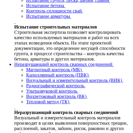
Испытание грунта, песка, щебня, гравия
Испытание бетона
Контроль сплошности свай
Испытание арматуры
Испытание строительных материалов
Строительная экспертиза позволяет контролировать
качество используемых материалов и работ на всех
этапах возведения объекта. На этапе проектной
документации, это определение несущей способности
грунта, в процессе строительства – контроль качества
бетона, арматуры и других материалов.
Неразрушающий контроль сварных соединений
Магнитный контроль (МК)
Капиллярный контроль (ПВК)
Визуальный и измерительный контроль (ВИК)
Радиографический контроль
Ультразвуковой контроль
Вихретоковый контроль (ВК)
Тепловой метод (ТК)
Неразрушающий контроль сварных соединений
Визуальный и измерительный контроль материалов
производят в целях выявления поверхностных трещин,
расслоений, закатов, забоин, рисок, раковин и других